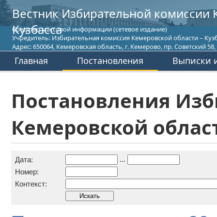
Вестник Избирательной комиссии 
Кузбасса
Средство массовой информации (сетевое издание)
Учредитель: Избирательная комиссия Кемеровской области – Кузб
Адрес: 650064, Кемеровская область, г. Кемерово, пр. Советский 58, т
Главная
Постановления
Выписки и
Постановления Изб
Кемеровской област
...
Дата:
Номер:
Контекст: