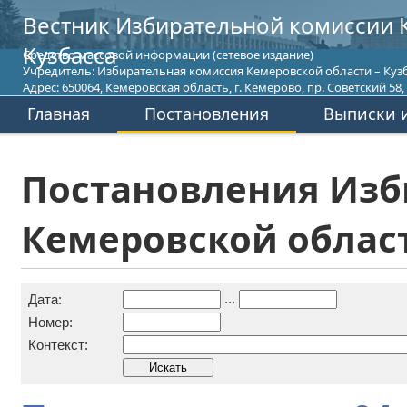
Вестник Избирательной комиссии 
Кузбасса
Средство массовой информации (сетевое издание)
Учредитель: Избирательная комиссия Кемеровской области – Кузб
Адрес: 650064, Кемеровская область, г. Кемерово, пр. Советский 58, т
Главная
Постановления
Выписки и
Постановления Изб
Кемеровской област
...
Дата:
Номер:
Контекст: