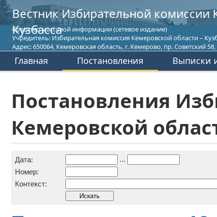
Вестник Избирательной комиссии 
Кузбасса
Средство массовой информации (сетевое издание)
Учредитель: Избирательная комиссия Кемеровской области – Кузб
Адрес: 650064, Кемеровская область, г. Кемерово, пр. Советский 58, т
Главная
Постановления
Выписки и
Постановления Изб
Кемеровской област
...
Дата:
Номер:
Контекст: