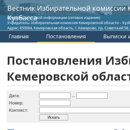
Вестник Избирательной комиссии 
Кузбасса
Средство массовой информации (сетевое издание)
Учредитель: Избирательная комиссия Кемеровской области – Кузб
Адрес: 650064, Кемеровская область, г. Кемерово, пр. Советский 58, т
Главная
Постановления
Выписки и
Постановления Изб
Кемеровской област
...
Дата:
Номер:
Контекст: