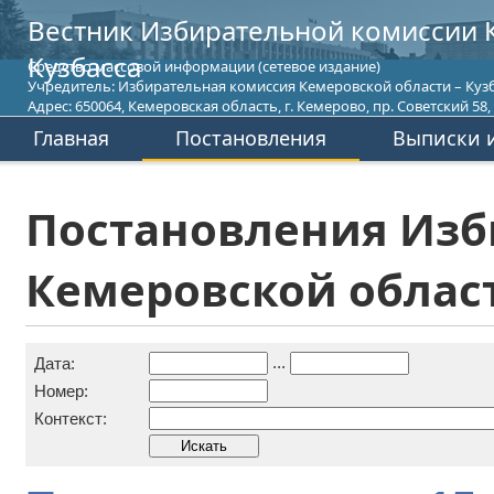
Вестник Избирательной комиссии 
Кузбасса
Средство массовой информации (сетевое издание)
Учредитель: Избирательная комиссия Кемеровской области – Кузб
Адрес: 650064, Кемеровская область, г. Кемерово, пр. Советский 58, т
Главная
Постановления
Выписки и
Постановления Изб
Кемеровской област
...
Дата:
Номер:
Контекст: