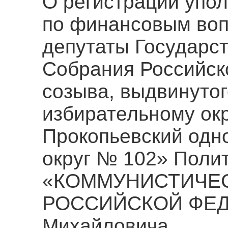
О регистрации упо
по финансовым воп
депутаты Государс
Собрания Российск
созыва, выдвинуто
избирательному окр
Прокопьевский одн
округ № 102» Поли
«КОММУНИСТИЧЕС
РОССИЙСКОЙ ФЕДЕ
Михайловича