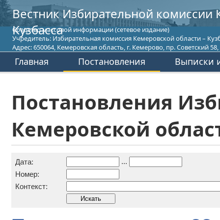
Вестник Избирательной комиссии 
Кузбасса
Средство массовой информации (сетевое издание)
Учредитель: Избирательная комиссия Кемеровской области – Кузб
Адрес: 650064, Кемеровская область, г. Кемерово, пр. Советский 58, т
Главная
Постановления
Выписки и
Постановления Изб
Кемеровской област
...
Дата:
Номер:
Контекст: